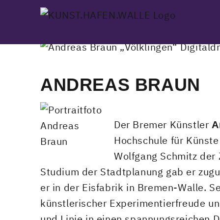
Skip
to
content
ANDREAS BRAUN
Der Bremer Künstler
A
Hochschule für Künste
Wolfgang Schmitz der 
Studium der Stadtplanung gab er zugun
er in der Eisfabrik in Bremen-Walle. S
künstlerischer Experimentierfreude un
und Linie in einen spannungsreichen Di