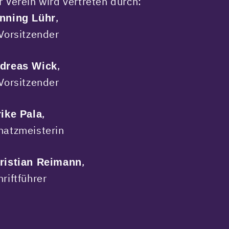
r Verein wird vertreten durch:
,
nning Lühr
 Vorsitzender
,
dreas Wick
 Vorsitzender
,
rike Pala
hatzmeisterin
,
ristian Reimann
hriftführer