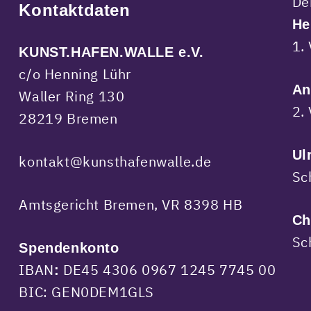
De
Kontaktdaten
He
1.
KUNST.HAFEN.WALLE e.V.
c/o Henning Lühr
An
Waller Ring 130
2.
28219 Bremen
Ul
kontakt@kunsthafenwalle.de
Sc
Amtsgericht Bremen, VR 8398 HB
Ch
Sc
Spendenkonto
IBAN
DE45 4306 0967 1245 7745 00
:
BIC: GEN0DEM1GLS