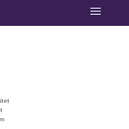
itet
t
um