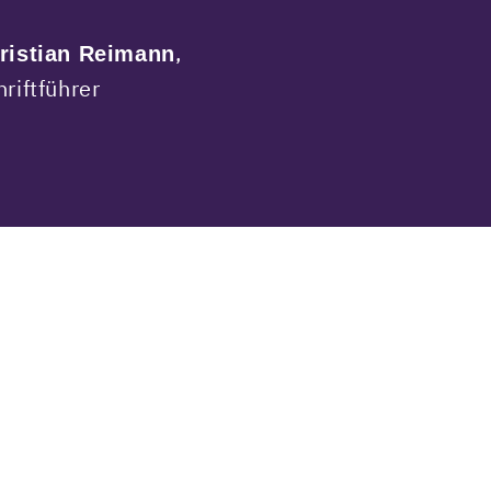
,
ristian Reimann
hriftführer
ovider von
GfG