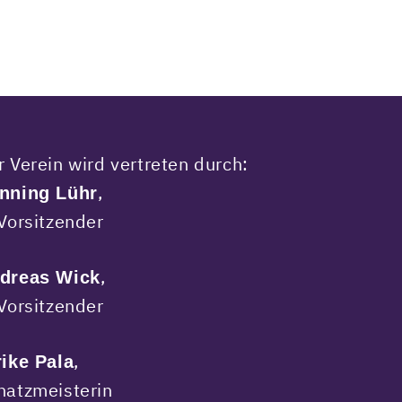
r Verein wird vertreten durch:
,
nning Lühr
 Vorsitzender
,
dreas Wick
 Vorsitzender
,
rike Pala
hatzmeisterin