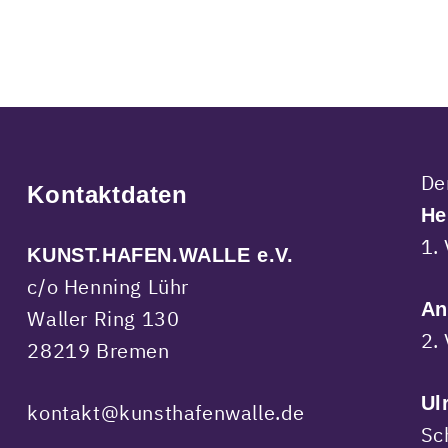
De
Kontaktdaten
He
1.
KUNST.HAFEN.WALLE e.V.
c/o Henning Lühr
An
Waller Ring 130
2.
28219 Bremen
Ul
kontakt@kunsthafenwalle.de
Sc