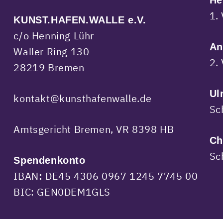
He
1.
KUNST.HAFEN.WALLE e.V.
c/o Henning Lühr
An
Waller Ring 130
2.
28219 Bremen
Ul
kontakt@kunsthafenwalle.de
Sc
Amtsgericht Bremen, VR 8398 HB
Ch
Sc
Spendenkonto
IBAN
DE45 4306 0967 1245 7745 00
:
BIC: GEN0DEM1GLS