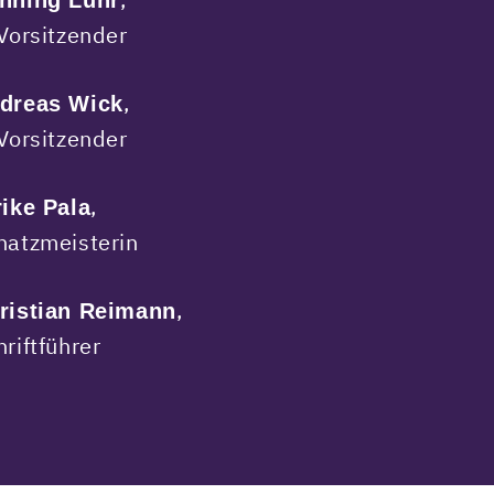
nning Lühr
 Vorsitzender
,
dreas Wick
 Vorsitzender
,
rike Pala
hatzmeisterin
,
ristian Reimann
hriftführer