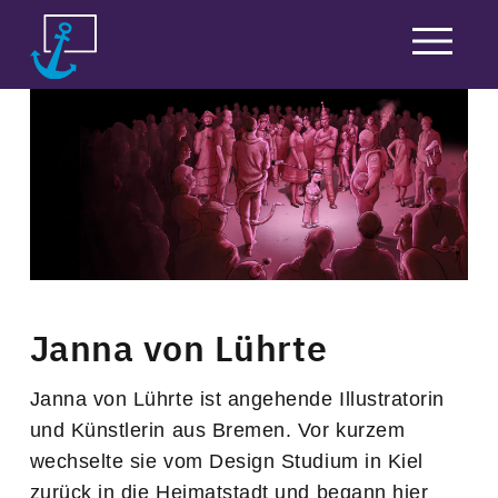
Skip
to
content
Janna von Lührte
Janna von Lührte ist angehende Illustratorin
und Künstlerin aus Bremen. Vor kurzem
wechselte sie vom Design Studium in Kiel
zurück in die Heimatstadt und begann hier