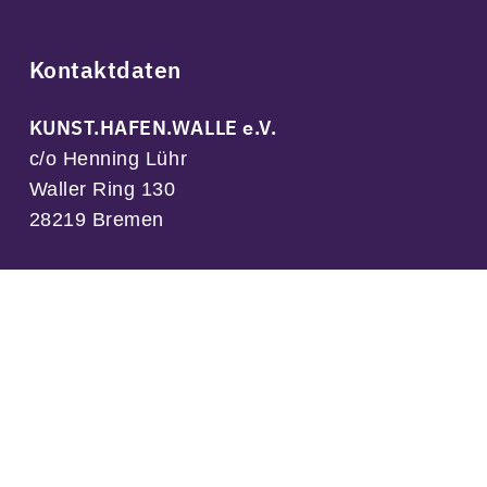
Kontaktdaten
KUNST.HAFEN.WALLE e.V.
c/o Henning Lühr
Waller Ring 130
28219 Bremen
kontakt@kunsthafenwalle.de
Amtsgericht Bremen, VR 8398 HB
Spendenkonto
:
IBAN
DE45 4306 0967 1245 7745 00
BIC: GEN0DEM1GLS