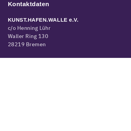
Kontaktdaten
KUNST.HAFEN.WALLE e.V.
c/o Henning Lühr
Waller Ring 130
28219 Bremen
kontakt@kunsthafenwalle.de
Amtsgericht Bremen, VR 8398 HB
Spendenkonto
IBAN
DE45 4306 0967 1245 7745 00
:
BIC: GEN0DEM1GLS